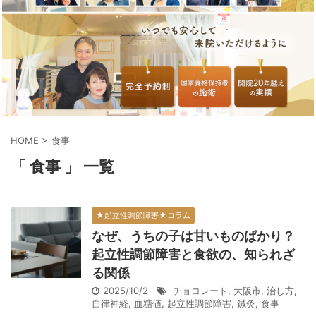
HOME
>
食事
「 食事 」 一覧
★起立性調節障害★コラム
なぜ、うちの子は甘いものばかり？
起立性調節障害と食欲の、知られざ
る関係
2025/10/2
チョコレート
,
大阪市
,
治し方
,
自律神経
,
血糖値
,
起立性調節障害
,
鍼灸
,
食事