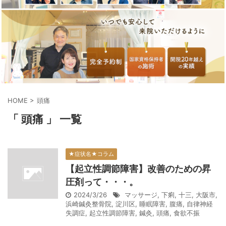
HOME
>
頭痛
「 頭痛 」 一覧
★症状名★コラム
【起立性調節障害】改善のための昇
圧剤って・・・。
2024/3/26
マッサージ
,
下痢
,
十三
,
大阪市
,
浜崎鍼灸整骨院
,
淀川区
,
睡眠障害
,
腹痛
,
自律神経
失調症
,
起立性調節障害
,
鍼灸
,
頭痛
,
食欲不振