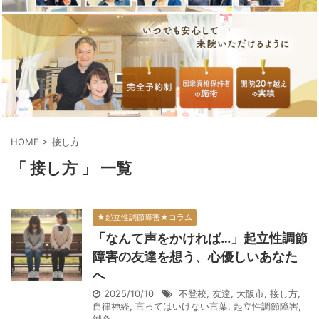
HOME
>
接し方
「 接し方 」 一覧
★起立性調節障害★コラム
「なんて声をかければ…」起立性調節
障害の友達を想う、心優しいあなた
へ
2025/10/10
不登校
,
友達
,
大阪市
,
接し方
,
自律神経
,
言ってはいけない言葉
,
起立性調節障害
,