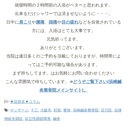
就寝時間の２時間前の入浴がベターと思われます。
出来るだけシャワーでは済ませないように・・・。
日中に
肩こり
や
腰痛
、
頭痛
や
目の疲れ
などを自覚されている
方には、入浴はとても大事です。
元気祈ってます。
ありがとうございます。
当院は連日多くのご予約を頂戴しておりますが、時間帯によ
ってはご予約可能な場合があります。
まず持ちしてます。はお気軽にお問い合わせください
こんな雰囲気で待ちしています。⇒
どうぞご覧下さい(浜崎鍼
灸整骨院メインサイト)。
-
★症状名★コラム
-
マッサージ
,
十三
,
大阪市
,
対策
,
整体
,
浜崎鍼灸整骨院
,
淀川区
,
自律
神経失調症
,
起立性調節障害
,
鍼灸