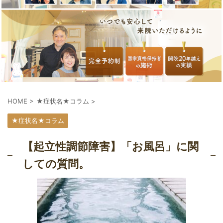
HOME
>
★症状名★コラム
>
★症状名★コラム
【起立性調節障害】「お風呂」に関
しての質問。